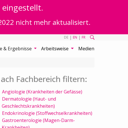
eingestellt.
2022 nicht mehr aktualisiert.
|
|
DE
EN
FR
te & Ergebnisse
Arbeitsweise
Medien
ach Fachbereich filtern:
Angiologie (Krankheiten der Gefässe)
Dermatologie (Haut- und
Geschlechtskrankheiten)
Endokrinologie (Stoffwechselkrankheiten)
Gastroenterologie (Magen-Darm-
Krankheiten)