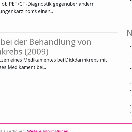
t, ob PET/CT-Diagnostik gegenüber andern
ungenkarzinoms einen...
N
 bei der Behandlung von
krebs (2009)
utzen eines Medikamentes bei Dickdarmkrebs mit
ses Medikament bei...
it zu erhöhen.
Weitere Informationen.