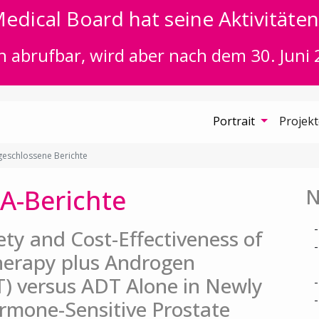
edical Board hat seine Aktivitäten 
n abrufbar, wird aber nach dem 30. Juni 
Portrait
Projek
eschlossene Berichte
A-Berichte
N
fety and Cost-Effectiveness of
herapy plus Androgen
) versus ADT Alone in Newly
rmone-Sensitive Prostate