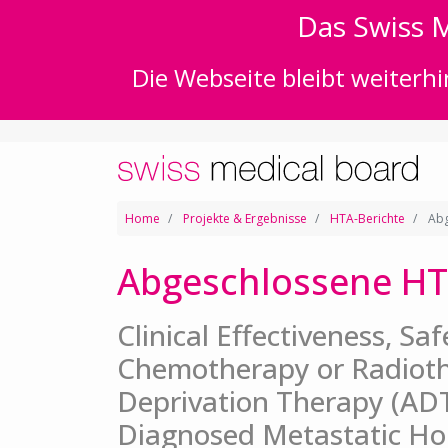
Das Swiss M
Die Webseite bleibt weiterhi
Home
Projekte & Ergebnisse
HTA-Berichte
Abg
Abgeschlossene HT
Clinical Effectiveness, Sa
Chemotherapy or Radiot
Deprivation Therapy (ADT
Diagnosed Metastatic Ho