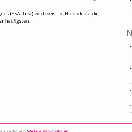
)
ns (PSA-Test) wird meist im Hinblick auf die
 häufigsten...
N
it zu erhöhen.
Weitere Informationen.