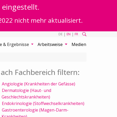
eingestellt.
2022 nicht mehr aktualisiert.
|
|
DE
EN
FR
te & Ergebnisse
Arbeitsweise
Medien
ach Fachbereich filtern:
Angiologie (Krankheiten der Gefässe)
Dermatologie (Haut- und
Geschlechtskrankheiten)
Endokrinologie (Stoffwechselkrankheiten)
Gastroenterologie (Magen-Darm-
Krankheiten)