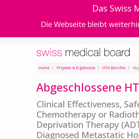
Das Swiss M
Die Webseite bleibt weiterhi
Home
Projekte & Ergebnisse
HTA-Berichte
Abg
Abgeschlossene HT
Clinical Effectiveness, Sa
Chemotherapy or Radiot
Deprivation Therapy (ADT
Diagnosed Metastatic Ho