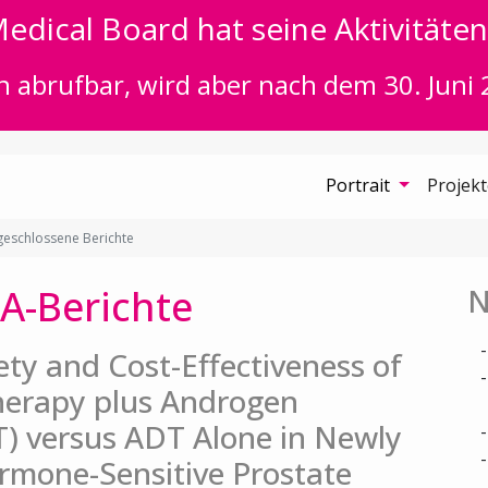
edical Board hat seine Aktivitäten 
n abrufbar, wird aber nach dem 30. Juni 
Portrait
Projek
eschlossene Berichte
A-Berichte
N
fety and Cost-Effectiveness of
herapy plus Androgen
) versus ADT Alone in Newly
rmone-Sensitive Prostate