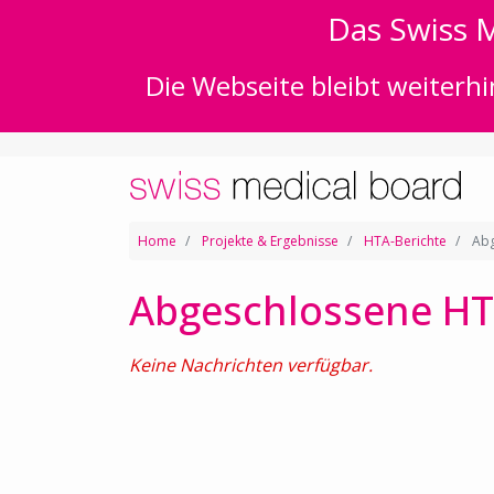
Das Swiss M
Die Webseite bleibt weiterhi
Home
Projekte & Ergebnisse
HTA-Berichte
Abg
Abgeschlossene HT
Keine Nachrichten verfügbar.