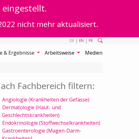
eingestellt.
2022 nicht mehr aktualisiert.
|
|
DE
EN
FR
te & Ergebnisse
Arbeitsweise
Medien
ach Fachbereich filtern:
Angiologie (Krankheiten der Gefässe)
Dermatologie (Haut- und
Geschlechtskrankheiten)
Endokrinologie (Stoffwechselkrankheiten)
Gastroenterologie (Magen-Darm-
Krankheiten)