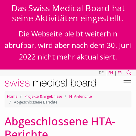
Das Swiss Medical Board hat
seine Aktivitäten eingestellt.
Die Webseite bleibt weiterhin
abrufbar, wird aber nach dem 30. Juni
2022 nicht mehr aktualisiert.
|
|
DE
EN
FR
Home
Projekte & Ergebnisse
HTA-Berichte
Abgeschlossene Berichte
Abgeschlossene HTA-
Berichte