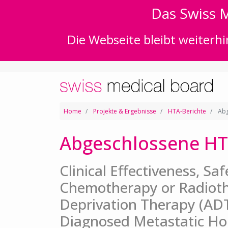
Das Swiss M
Die Webseite bleibt weiterhi
Home
Projekte & Ergebnisse
HTA-Berichte
Abg
Abgeschlossene HT
Clinical Effectiveness, Sa
Chemotherapy or Radiot
Deprivation Therapy (ADT
Diagnosed Metastatic Ho