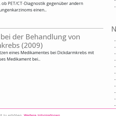
t, ob PET/CT-Diagnostik gegenüber andern
ungenkarzinoms einen...
N
 bei der Behandlung von
krebs (2009)
utzen eines Medikamentes bei Dickdarmkrebs mit
ses Medikament bei...
it zu erhöhen.
Weitere Informationen.