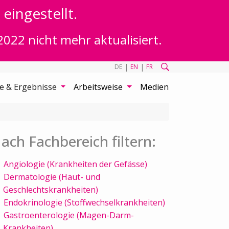
eingestellt.
2022 nicht mehr aktualisiert.
|
|
DE
EN
FR
te & Ergebnisse
Arbeitsweise
Medien
ach Fachbereich filtern:
Angiologie (Krankheiten der Gefässe)
Dermatologie (Haut- und
Geschlechtskrankheiten)
Endokrinologie (Stoffwechselkrankheiten)
Gastroenterologie (Magen-Darm-
Krankheiten)