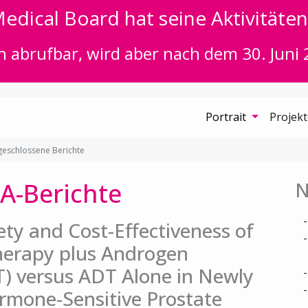
edical Board hat seine Aktivitäten 
n abrufbar, wird aber nach dem 30. Juni 
Portrait
Projek
eschlossene Berichte
A-Berichte
N
fety and Cost-Effectiveness of
herapy plus Androgen
) versus ADT Alone in Newly
rmone-Sensitive Prostate