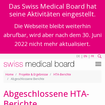
Das Swiss Medical Board hat
seine Aktivitäten eingestellt.
Die Webseite bleibt weiterhin
abrufbar, wird aber nach dem 30. Juni
2022 nicht mehr aktualisiert.
|
|
DE
EN
FR
Home
Projekte & Ergebnisse
HTA-Berichte
Abgeschlossene Berichte
Abgeschlossene HTA-
Berichte