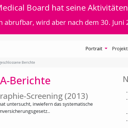
edical Board hat seine Aktivitäten 
n abrufbar, wird aber nach dem 30. Juni 
Portrait
Projek
eschlossene Berichte
A-Berichte
N
aphie-Screening (2013)
at untersucht, inwiefern das systematische
versicherungsgesetz...