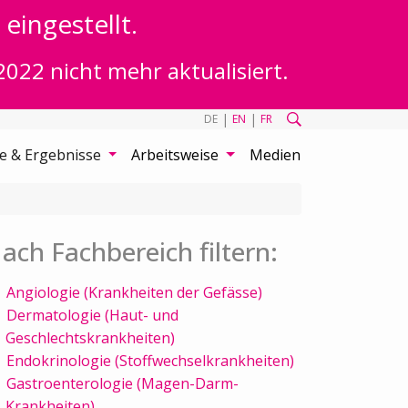
eingestellt.
2022 nicht mehr aktualisiert.
|
|
DE
EN
FR
te & Ergebnisse
Arbeitsweise
Medien
ach Fachbereich filtern:
Angiologie (Krankheiten der Gefässe)
Dermatologie (Haut- und
Geschlechtskrankheiten)
Endokrinologie (Stoffwechselkrankheiten)
Gastroenterologie (Magen-Darm-
Krankheiten)