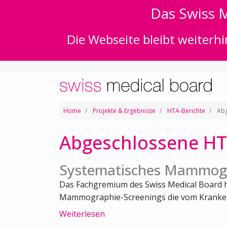
Das Swiss M
Die Webseite bleibt weiterhi
Home
Projekte & Ergebnisse
HTA-Berichte
Abg
Abgeschlossene HT
Systematisches Mammogr
Das Fachgremium des Swiss Medical Board h
Mammographie-Screenings die vom Kranken
Weiterlesen