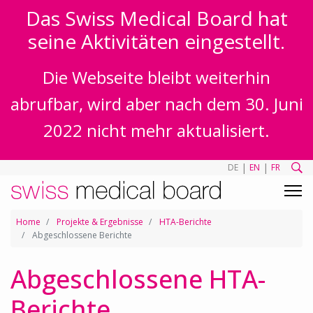
Das Swiss Medical Board hat
seine Aktivitäten eingestellt.
Die Webseite bleibt weiterhin
abrufbar, wird aber nach dem 30. Juni
2022 nicht mehr aktualisiert.
|
|
DE
EN
FR
Home
Projekte & Ergebnisse
HTA-Berichte
Abgeschlossene Berichte
Abgeschlossene HTA-
Berichte