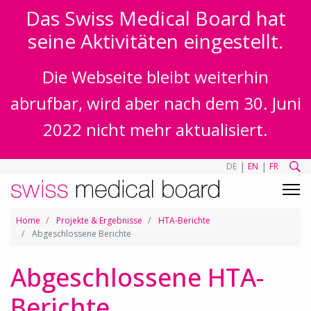
Das Swiss Medical Board hat
seine Aktivitäten eingestellt.
Die Webseite bleibt weiterhin
abrufbar, wird aber nach dem 30. Juni
2022 nicht mehr aktualisiert.
|
|
DE
EN
FR
Home
Projekte & Ergebnisse
HTA-Berichte
Abgeschlossene Berichte
Abgeschlossene HTA-
Berichte