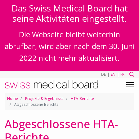
Das Swiss Medical Board hat
seine Aktivitäten eingestellt.
Die Webseite bleibt weiterhin
abrufbar, wird aber nach dem 30. Juni
2022 nicht mehr aktualisiert.
|
|
DE
EN
FR
Home
Projekte & Ergebnisse
HTA-Berichte
Abgeschlossene Berichte
Abgeschlossene HTA-
Berichte