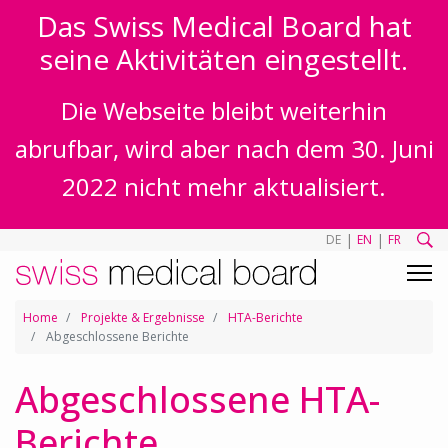
Das Swiss Medical Board hat
seine Aktivitäten eingestellt.
Die Webseite bleibt weiterhin
abrufbar, wird aber nach dem 30. Juni
2022 nicht mehr aktualisiert.
|
|
DE
EN
FR
Home
Projekte & Ergebnisse
HTA-Berichte
Abgeschlossene Berichte
Abgeschlossene HTA-
Berichte