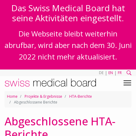
Das Swiss Medical Board hat
seine Aktivitäten eingestellt.
Die Webseite bleibt weiterhin
abrufbar, wird aber nach dem 30. Juni
2022 nicht mehr aktualisiert.
|
|
DE
EN
FR
Home
Projekte & Ergebnisse
HTA-Berichte
Abgeschlossene Berichte
Abgeschlossene HTA-
Berichte