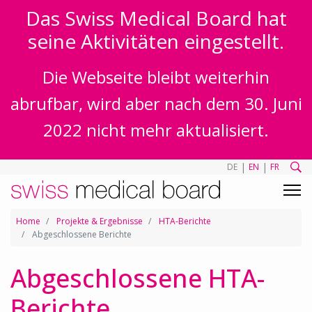
Das Swiss Medical Board hat
seine Aktivitäten eingestellt.
Die Webseite bleibt weiterhin
abrufbar, wird aber nach dem 30. Juni
2022 nicht mehr aktualisiert.
|
|
DE
EN
FR
Home
Projekte & Ergebnisse
HTA-Berichte
Abgeschlossene Berichte
Abgeschlossene HTA-
Berichte