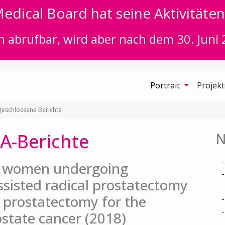
edical Board hat seine Aktivitäten 
n abrufbar, wird aber nach dem 30. Juni 
Portrait
Projek
eschlossene Berichte
A-Berichte
N
in women undergoing
ssisted radical prostatectomy
 prostatectomy for the
ostate cancer (2018)