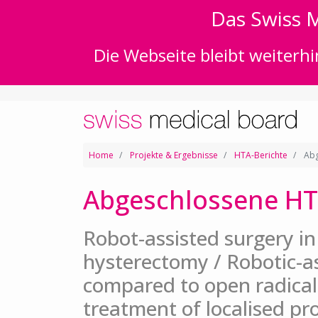
Das Swiss M
Die Webseite bleibt weiterhi
Home
Projekte & Ergebnisse
HTA-Berichte
Abg
Abgeschlossene HT
Robot-assisted surgery 
hysterectomy / Robotic-a
compared to open radical
treatment of localised pr