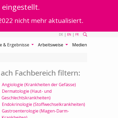
eingestellt.
2022 nicht mehr aktualisiert.
|
|
DE
EN
FR
te & Ergebnisse
Arbeitsweise
Medien
ach Fachbereich filtern:
Angiologie (Krankheiten der Gefässe)
Dermatologie (Haut- und
Geschlechtskrankheiten)
Endokrinologie (Stoffwechselkrankheiten)
Gastroenterologie (Magen-Darm-
Krankheiten)