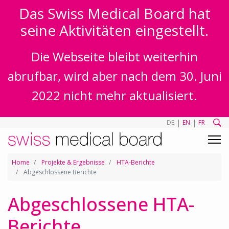
Das Swiss Medical Board hat
seine Aktivitäten eingestellt.
Die Webseite bleibt weiterhin
abrufbar, wird aber nach dem 30. Juni
2022 nicht mehr aktualisiert.
|
|
DE
EN
FR
Home
Projekte & Ergebnisse
HTA-Berichte
Abgeschlossene Berichte
Abgeschlossene HTA-
Berichte