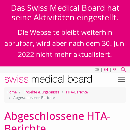
Das Swiss Medical Board hat
seine Aktivitäten eingestellt.
Die Webseite bleibt weiterhin
abrufbar, wird aber nach dem 30. Juni
2022 nicht mehr aktualisiert.
|
|
DE
EN
FR
Home
Projekte & Ergebnisse
HTA-Berichte
Abgeschlossene Berichte
Abgeschlossene HTA-
Berichte