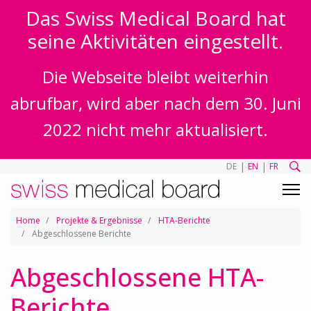
Das Swiss Medical Board hat
seine Aktivitäten eingestellt.
Die Webseite bleibt weiterhin
abrufbar, wird aber nach dem 30. Juni
2022 nicht mehr aktualisiert.
|
|
DE
EN
FR
Home
Projekte & Ergebnisse
HTA-Berichte
Abgeschlossene Berichte
Abgeschlossene HTA-
Berichte