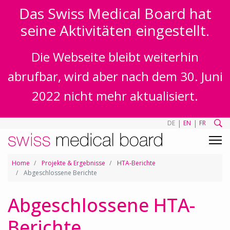
Das Swiss Medical Board hat
seine Aktivitäten eingestellt.
Die Webseite bleibt weiterhin
abrufbar, wird aber nach dem 30. Juni
2022 nicht mehr aktualisiert.
|
|
DE
EN
FR
Home
Projekte & Ergebnisse
HTA-Berichte
Abgeschlossene Berichte
Abgeschlossene HTA-
Berichte