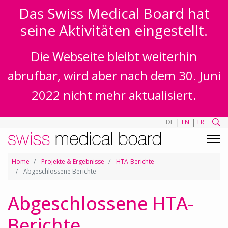
Das Swiss Medical Board hat
seine Aktivitäten eingestellt.
Die Webseite bleibt weiterhin
abrufbar, wird aber nach dem 30. Juni
2022 nicht mehr aktualisiert.
|
|
DE
EN
FR
Home
Projekte & Ergebnisse
HTA-Berichte
Abgeschlossene Berichte
Abgeschlossene HTA-
Berichte