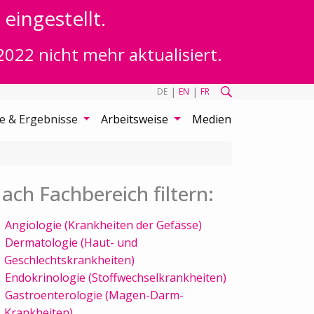
eingestellt.
2022 nicht mehr aktualisiert.
|
|
DE
EN
FR
te & Ergebnisse
Arbeitsweise
Medien
ach Fachbereich filtern:
Angiologie (Krankheiten der Gefässe)
Dermatologie (Haut- und
Geschlechtskrankheiten)
Endokrinologie (Stoffwechselkrankheiten)
Gastroenterologie (Magen-Darm-
Krankheiten)