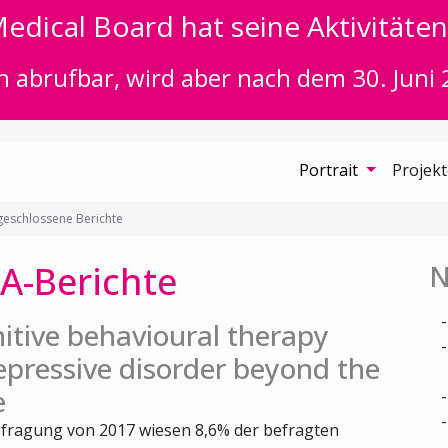
edical Board hat seine Aktivitäten 
n abrufbar, wird aber nach dem 30. Juni 
Portrait
Projek
eschlossene Berichte
A-Berichte
N
itive behavioural therapy
epressive disorder beyond the
e
fragung von 2017 wiesen 8,6% der befragten