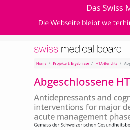
Das Swiss M
Die Webseite bleibt weiterhi
Home
Projekte & Ergebnisse
HTA-Berichte
Abg
Abgeschlossene HT
Antidepressants and cogn
interventions for major d
acute management phas
Gemäss der Schweizerischen Gesundheitsbe