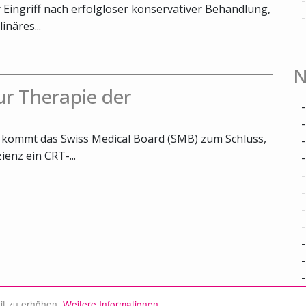
r Eingriff nach erfolgloser konservativer Behandlung,
inäres...
N
r Therapie der
r kommt das Swiss Medical Board (SMB) zum Schluss,
ienz ein CRT-...
it zu erhöhen.
Weitere Informationen.