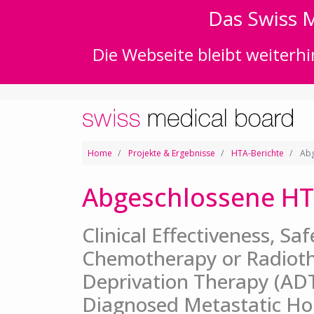
Das Swiss M
Die Webseite bleibt weiterhi
Home
Projekte & Ergebnisse
HTA-Berichte
Abg
Abgeschlossene HT
Clinical Effectiveness, Sa
Chemotherapy or Radiot
Deprivation Therapy (ADT
Diagnosed Metastatic Ho