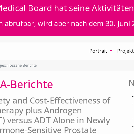
edical Board hat seine Aktivitäten 
n abrufbar, wird aber nach dem 30. Juni 
Portrait
Projek
eschlossene Berichte
A-Berichte
N
fety and Cost-Effectiveness of
herapy plus Androgen
) versus ADT Alone in Newly
rmone-Sensitive Prostate