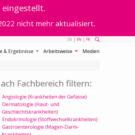
eingestellt.
2022 nicht mehr aktualisiert.
|
|
DE
EN
FR
te & Ergebnisse
Arbeitsweise
Medien
ach Fachbereich filtern:
Angiologie (Krankheiten der Gefässe)
Dermatologie (Haut- und
Geschlechtskrankheiten)
Endokrinologie (Stoffwechselkrankheiten)
Gastroenterologie (Magen-Darm-
Krankheiten)