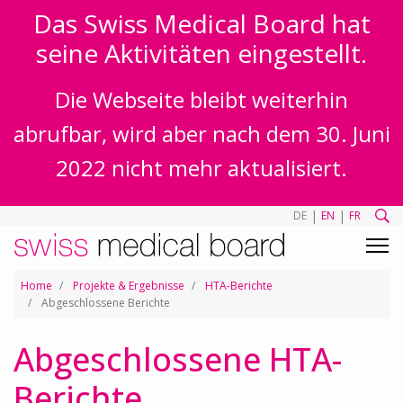
Das Swiss Medical Board hat
seine Aktivitäten eingestellt.
Die Webseite bleibt weiterhin
abrufbar, wird aber nach dem 30. Juni
2022 nicht mehr aktualisiert.
|
|
DE
EN
FR
Home
Projekte & Ergebnisse
HTA-Berichte
Abgeschlossene Berichte
Abgeschlossene HTA-
Berichte