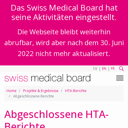
Das Swiss Medical Board hat
seine Aktivitäten eingestellt.
Die Webseite bleibt weiterhin
abrufbar, wird aber nach dem 30. Juni
2022 nicht mehr aktualisiert.
|
|
DE
EN
FR
Home
Projekte & Ergebnisse
HTA-Berichte
Abgeschlossene Berichte
Abgeschlossene HTA-
Berichte