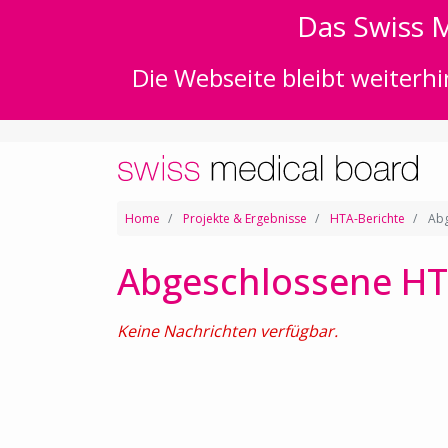
Das Swiss M
Die Webseite bleibt weiterhi
Home
Projekte & Ergebnisse
HTA-Berichte
Abg
Abgeschlossene HT
Keine Nachrichten verfügbar.