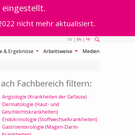
eingestellt.
2022 nicht mehr aktualisiert.
|
|
DE
EN
FR
te & Ergebnisse
Arbeitsweise
Medien
ach Fachbereich filtern:
Angiologie (Krankheiten der Gefässe)
Dermatologie (Haut- und
Geschlechtskrankheiten)
Endokrinologie (Stoffwechselkrankheiten)
Gastroenterologie (Magen-Darm-
Krankheiten)