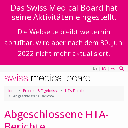
Das Swiss Medical Board hat
seine Aktivitäten eingestellt.
Die Webseite bleibt weiterhin
abrufbar, wird aber nach dem 30. Juni
2022 nicht mehr aktualisiert.
|
|
DE
EN
FR
Home
Projekte & Ergebnisse
HTA-Berichte
Abgeschlossene Berichte
Abgeschlossene HTA-
Berichte