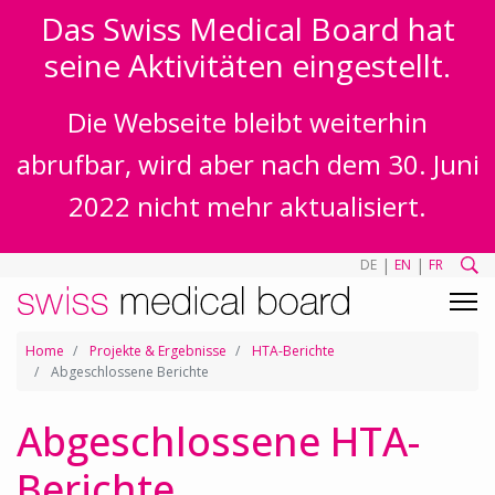
Das Swiss Medical Board hat
seine Aktivitäten eingestellt.
Die Webseite bleibt weiterhin
abrufbar, wird aber nach dem 30. Juni
2022 nicht mehr aktualisiert.
|
|
DE
EN
FR
Home
Projekte & Ergebnisse
HTA-Berichte
Abgeschlossene Berichte
Abgeschlossene HTA-
Berichte