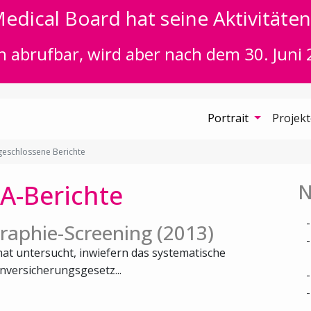
edical Board hat seine Aktivitäten 
n abrufbar, wird aber nach dem 30. Juni 
Portrait
Projek
eschlossene Berichte
A-Berichte
N
aphie-Screening (2013)
at untersucht, inwiefern das systematische
versicherungsgesetz...