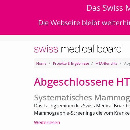
Das Swiss M
Die Webseite bleibt weiterhi
Home
Projekte & Ergebnisse
HTA-Berichte
Abg
Abgeschlossene HT
Systematisches Mammogr
Das Fachgremium des Swiss Medical Board h
Mammographie-Screenings die vom Kranken
Weiterlesen