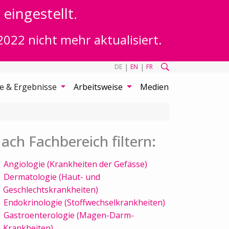
eingestellt.
2022 nicht mehr aktualisiert.
|
|
DE
EN
FR
te & Ergebnisse
Arbeitsweise
Medien
ach Fachbereich filtern:
Angiologie (Krankheiten der Gefässe)
Dermatologie (Haut- und
Geschlechtskrankheiten)
Endokrinologie (Stoffwechselkrankheiten)
Gastroenterologie (Magen-Darm-
Krankheiten)