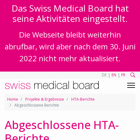
Das Swiss Medical Board hat
seine Aktivitäten eingestellt.
Die Webseite bleibt weiterhin
abrufbar, wird aber nach dem 30. Juni
2022 nicht mehr aktualisiert.
|
|
DE
EN
FR
Home
Projekte & Ergebnisse
HTA-Berichte
Abgeschlossene Berichte
Abgeschlossene HTA-
Berichte