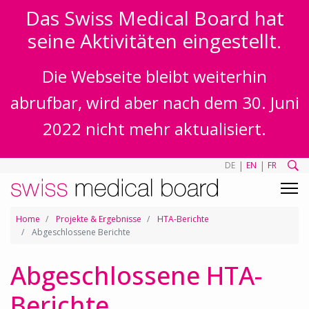
Das Swiss Medical Board hat
seine Aktivitäten eingestellt.
Die Webseite bleibt weiterhin
abrufbar, wird aber nach dem 30. Juni
2022 nicht mehr aktualisiert.
|
|
DE
EN
FR
Home
Projekte & Ergebnisse
HTA-Berichte
Abgeschlossene Berichte
Abgeschlossene HTA-
Berichte