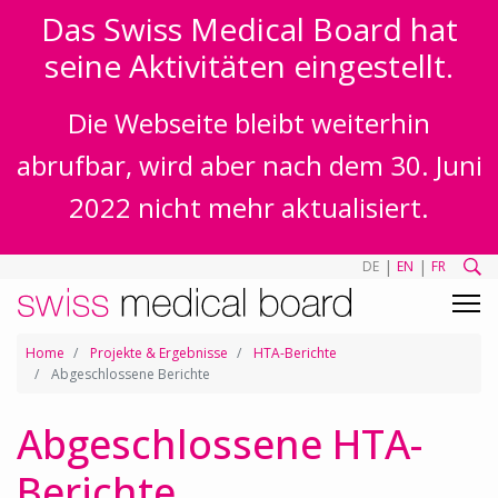
Das Swiss Medical Board hat
seine Aktivitäten eingestellt.
Die Webseite bleibt weiterhin
abrufbar, wird aber nach dem 30. Juni
2022 nicht mehr aktualisiert.
|
|
DE
EN
FR
Home
Projekte & Ergebnisse
HTA-Berichte
Abgeschlossene Berichte
Abgeschlossene HTA-
Berichte