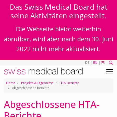
Das Swiss Medical Board hat
seine Aktivitäten eingestellt.
Die Webseite bleibt weiterhin
abrufbar, wird aber nach dem 30. Juni
2022 nicht mehr aktualisiert.
|
|
DE
EN
FR
Home
Projekte & Ergebnisse
HTA-Berichte
Abgeschlossene Berichte
Abgeschlossene HTA-
Berichte