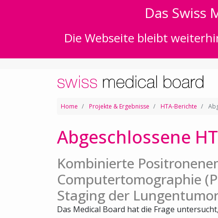
Das Swiss M
Die Webseite bleibt weiterhi
Home
Projekte & Ergebnisse
HTA-Berichte
Abg
Abgeschlossene HT
Kombinierte Positronene
Computertomographie (PE
Staging der Lungentumor
Das Medical Board hat die Frage untersuch