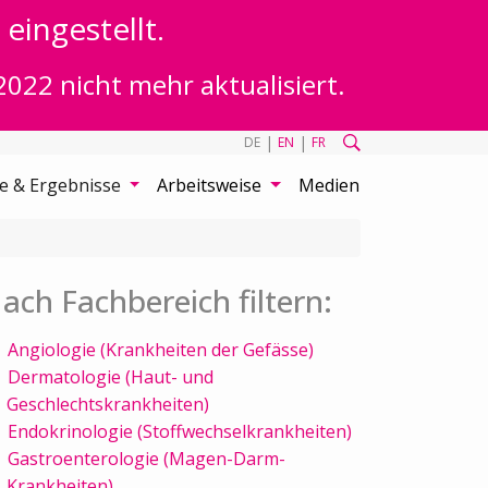
eingestellt.
2022 nicht mehr aktualisiert.
|
|
DE
EN
FR
te & Ergebnisse
Arbeitsweise
Medien
ach Fachbereich filtern:
Angiologie (Krankheiten der Gefässe)
Dermatologie (Haut- und
Geschlechtskrankheiten)
Endokrinologie (Stoffwechselkrankheiten)
Gastroenterologie (Magen-Darm-
Krankheiten)