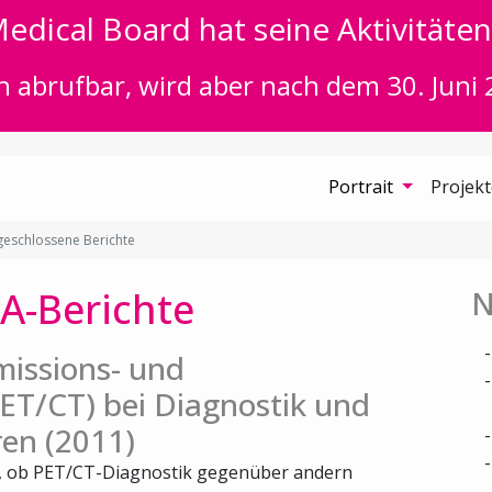
edical Board hat seine Aktivitäten 
n abrufbar, wird aber nach dem 30. Juni 
Portrait
Projek
eschlossene Berichte
A-Berichte
N
missions- und
T/CT) bei Diagnostik und
en (2011)
t, ob PET/CT-Diagnostik gegenüber andern