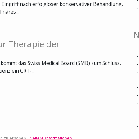
r Eingriff nach erfolgloser konservativer Behandlung,
inäres...
N
r Therapie der
r kommt das Swiss Medical Board (SMB) zum Schluss,
ienz ein CRT-...
it zu erhöhen.
Weitere Informationen.