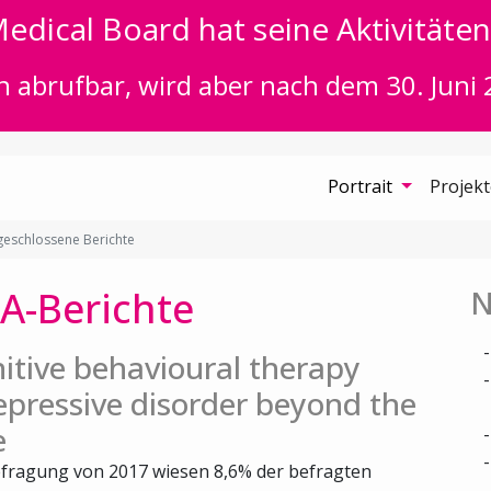
edical Board hat seine Aktivitäten 
n abrufbar, wird aber nach dem 30. Juni 
Portrait
Projek
eschlossene Berichte
A-Berichte
N
itive behavioural therapy
epressive disorder beyond the
e
fragung von 2017 wiesen 8,6% der befragten