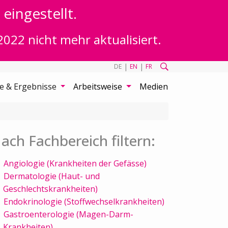
eingestellt.
2022 nicht mehr aktualisiert.
|
|
DE
EN
FR
te & Ergebnisse
Arbeitsweise
Medien
ach Fachbereich filtern:
Angiologie (Krankheiten der Gefässe)
Dermatologie (Haut- und
Geschlechtskrankheiten)
Endokrinologie (Stoffwechselkrankheiten)
Gastroenterologie (Magen-Darm-
Krankheiten)