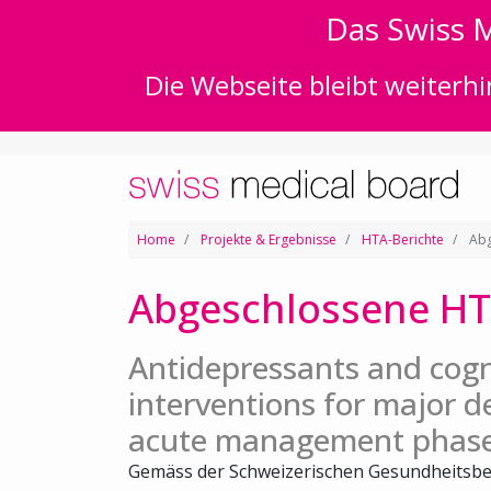
Das Swiss M
Die Webseite bleibt weiterhi
Home
Projekte & Ergebnisse
HTA-Berichte
Abg
Abgeschlossene HT
Antidepressants and cogn
interventions for major d
acute management phas
Gemäss der Schweizerischen Gesundheitsbe