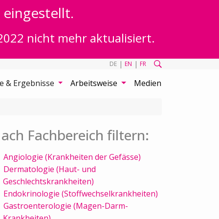
eingestellt.
2022 nicht mehr aktualisiert.
|
|
DE
EN
FR
te & Ergebnisse
Arbeitsweise
Medien
ach Fachbereich filtern:
Angiologie (Krankheiten der Gefässe)
Dermatologie (Haut- und
Geschlechtskrankheiten)
Endokrinologie (Stoffwechselkrankheiten)
Gastroenterologie (Magen-Darm-
Krankheiten)