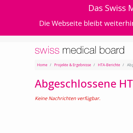
Das Swiss M
Die Webseite bleibt weiterhi
Home
Projekte & Ergebnisse
HTA-Berichte
Abg
Abgeschlossene HT
Keine Nachrichten verfügbar.