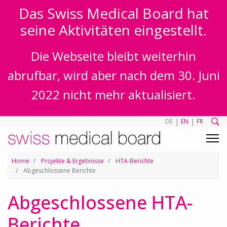
Das Swiss Medical Board hat
seine Aktivitäten eingestellt.
Die Webseite bleibt weiterhin
abrufbar, wird aber nach dem 30. Juni
2022 nicht mehr aktualisiert.
|
|
DE
EN
FR
Home
Projekte & Ergebnisse
HTA-Berichte
Abgeschlossene Berichte
Abgeschlossene HTA-
Berichte