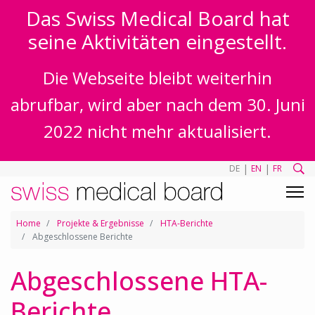
Das Swiss Medical Board hat
seine Aktivitäten eingestellt.
Die Webseite bleibt weiterhin
abrufbar, wird aber nach dem 30. Juni
2022 nicht mehr aktualisiert.
|
|
DE
EN
FR
Home
Projekte & Ergebnisse
HTA-Berichte
Abgeschlossene Berichte
Abgeschlossene HTA-
Berichte