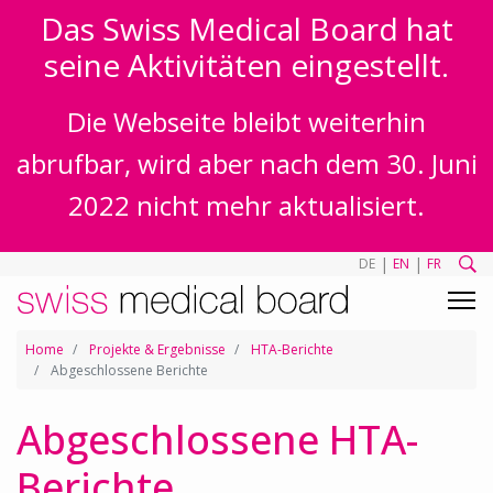
Das Swiss Medical Board hat
seine Aktivitäten eingestellt.
Die Webseite bleibt weiterhin
abrufbar, wird aber nach dem 30. Juni
2022 nicht mehr aktualisiert.
|
|
DE
EN
FR
Home
Projekte & Ergebnisse
HTA-Berichte
Abgeschlossene Berichte
Abgeschlossene HTA-
Berichte