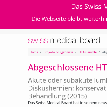
Das Swiss M
Die Webseite bleibt weiterhi
Home
Projekte & Ergebnisse
HTA-Berichte
Abg
Abgeschlossene HT
Akute oder subakute lum
Diskushernien: konservat
Behandlung (2015)
Das Swiss Medical Board hat in seinem neus