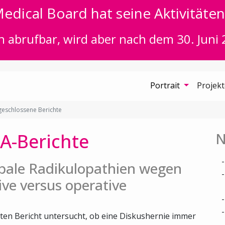
edical Board hat seine Aktivitäten 
n abrufbar, wird aber nach dem 30. Juni 
Portrait
Projek
eschlossene Berichte
A-Berichte
N
bale Radikulopathien wegen
ive versus operative
ten Bericht untersucht, ob eine Diskushernie immer