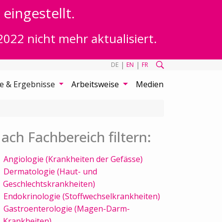
eingestellt.
2022 nicht mehr aktualisiert.
|
|
DE
EN
FR
te & Ergebnisse
Arbeitsweise
Medien
ach Fachbereich filtern:
Angiologie (Krankheiten der Gefässe)
Dermatologie (Haut- und
Geschlechtskrankheiten)
Endokrinologie (Stoffwechselkrankheiten)
Gastroenterologie (Magen-Darm-
Krankheiten)