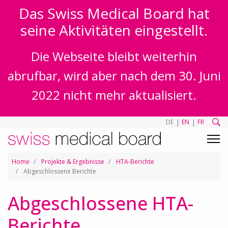
Das Swiss Medical Board hat
seine Aktivitäten eingestellt.
Die Webseite bleibt weiterhin
abrufbar, wird aber nach dem 30. Juni
2022 nicht mehr aktualisiert.
|
|
DE
EN
FR
Home
Projekte & Ergebnisse
HTA-Berichte
Abgeschlossene Berichte
Abgeschlossene HTA-
Berichte