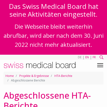
Das Swiss Medical Board hat
seine Aktivitäten eingestellt.
Die Webseite bleibt weiterhin
abrufbar, wird aber nach dem 30. Juni
2022 nicht mehr aktualisiert.
|
|
DE
EN
FR
Home
Projekte & Ergebnisse
HTA-Berichte
Abgeschlossene Berichte
Abgeschlossene HTA-
Berichte