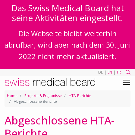
Das Swiss Medical Board hat
seine Aktivitäten eingestellt.
Die Webseite bleibt weiterhin
abrufbar, wird aber nach dem 30. Juni
2022 nicht mehr aktualisiert.
|
|
DE
EN
FR
Home
Projekte & Ergebnisse
HTA-Berichte
Abgeschlossene Berichte
Abgeschlossene HTA-
Berichte