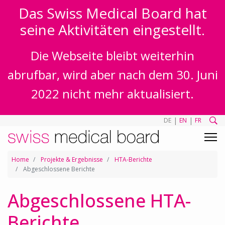
Das Swiss Medical Board hat
seine Aktivitäten eingestellt.
Die Webseite bleibt weiterhin
abrufbar, wird aber nach dem 30. Juni
2022 nicht mehr aktualisiert.
|
|
DE
EN
FR
Home
Projekte & Ergebnisse
HTA-Berichte
Abgeschlossene Berichte
Abgeschlossene HTA-
Berichte