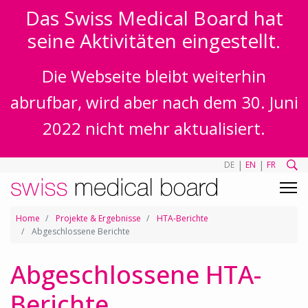
Das Swiss Medical Board hat
seine Aktivitäten eingestellt.
Die Webseite bleibt weiterhin
abrufbar, wird aber nach dem 30. Juni
2022 nicht mehr aktualisiert.
|
|
DE
EN
FR
Home
Projekte & Ergebnisse
HTA-Berichte
Abgeschlossene Berichte
Abgeschlossene HTA-
Berichte