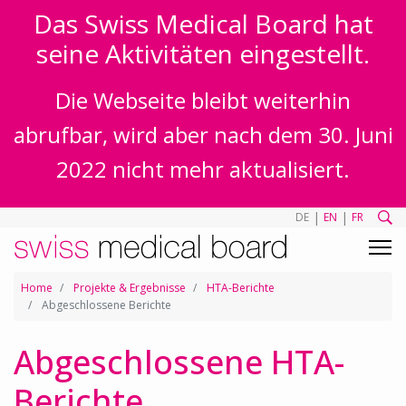
Das Swiss Medical Board hat
seine Aktivitäten eingestellt.
Die Webseite bleibt weiterhin
abrufbar, wird aber nach dem 30. Juni
2022 nicht mehr aktualisiert.
|
|
DE
EN
FR
Home
Projekte & Ergebnisse
HTA-Berichte
Abgeschlossene Berichte
Abgeschlossene HTA-
Berichte