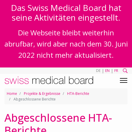
Das Swiss Medical Board hat
seine Aktivitäten eingestellt.
Die Webseite bleibt weiterhin
abrufbar, wird aber nach dem 30. Juni
2022 nicht mehr aktualisiert.
|
|
DE
EN
FR
Home
Projekte & Ergebnisse
HTA-Berichte
Abgeschlossene Berichte
Abgeschlossene HTA-
Berichte