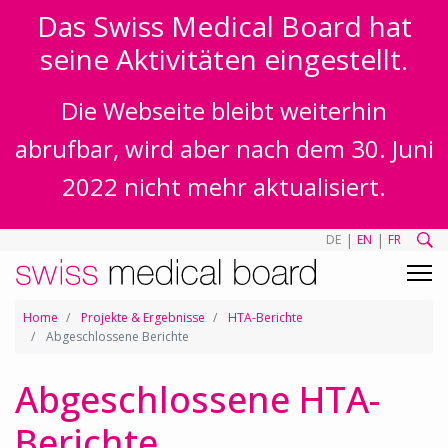
Das Swiss Medical Board hat
seine Aktivitäten eingestellt.
Die Webseite bleibt weiterhin
abrufbar, wird aber nach dem 30. Juni
2022 nicht mehr aktualisiert.
|
|
DE
EN
FR
Home
Projekte & Ergebnisse
HTA-Berichte
Abgeschlossene Berichte
Abgeschlossene HTA-
Berichte