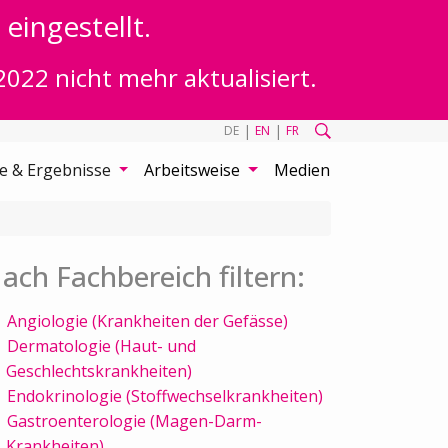
eingestellt.
2022 nicht mehr aktualisiert.
|
|
DE
EN
FR
te & Ergebnisse
Arbeitsweise
Medien
ach Fachbereich filtern:
Angiologie (Krankheiten der Gefässe)
Dermatologie (Haut- und
Geschlechtskrankheiten)
Endokrinologie (Stoffwechselkrankheiten)
Gastroenterologie (Magen-Darm-
Krankheiten)