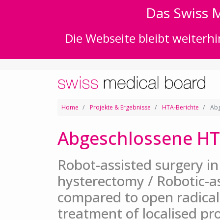
Das Swiss M
Die Webseite bleibt weiterhi
Home
Projekte & Ergebnisse
HTA-Berichte
Abg
Abgeschlossene HT
Robot-assisted surgery 
hysterectomy / Robotic-a
compared to open radical
treatment of localised pr