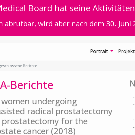
edical Board hat seine Aktivitäten 
n abrufbar, wird aber nach dem 30. Juni 
Portrait
Projek
eschlossene Berichte
A-Berichte
N
in women undergoing
ssisted radical prostatectomy
 prostatectomy for the
ostate cancer (2018)