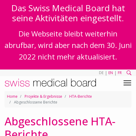
Das Swiss Medical Board hat
seine Aktivitäten eingestellt.
Die Webseite bleibt weiterhin
abrufbar, wird aber nach dem 30. Juni
2022 nicht mehr aktualisiert.
|
|
DE
EN
FR
Home
Projekte & Ergebnisse
HTA-Berichte
Abgeschlossene Berichte
Abgeschlossene HTA-
Berichte