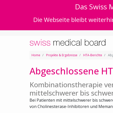
Das Swiss M
Die Webseite bleibt weiterhi
Home
Projekte & Ergebnisse
HTA-Berichte
Abg
Abgeschlossene HT
Kombinationstherapie ve
mittelschwerer bis schwe
Bei Patienten mit mittelschwerer bis schwe
von Cholinesterase-Inhibitoren und Memanti