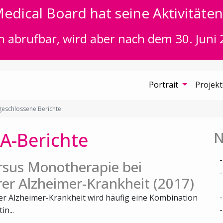
edical Board hat seine Aktivitäten 
n abrufbar, wird aber nach dem 30. Juni 
Portrait
Projek
eschlossene Berichte
A-Berichte
N
rsus Monotherapie bei
rer Alzheimer-Krankheit (2017)
rer Alzheimer-Krankheit wird häufig eine Kombination
n...