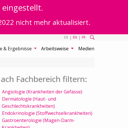
eingestellt.
2022 nicht mehr aktualisiert.
|
|
DE
EN
FR
te & Ergebnisse
Arbeitsweise
Medien
ach Fachbereich filtern:
Angiologie (Krankheiten der Gefässe)
Dermatologie (Haut- und
Geschlechtskrankheiten)
Endokrinologie (Stoffwechselkrankheiten)
Gastroenterologie (Magen-Darm-
Krankheiten)