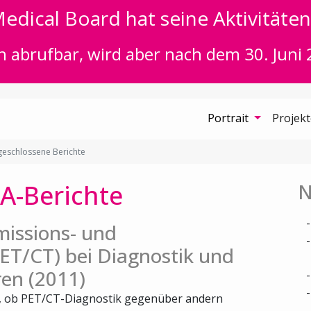
edical Board hat seine Aktivitäten 
n abrufbar, wird aber nach dem 30. Juni 
Portrait
Projek
eschlossene Berichte
A-Berichte
N
missions- und
T/CT) bei Diagnostik und
en (2011)
t, ob PET/CT-Diagnostik gegenüber andern