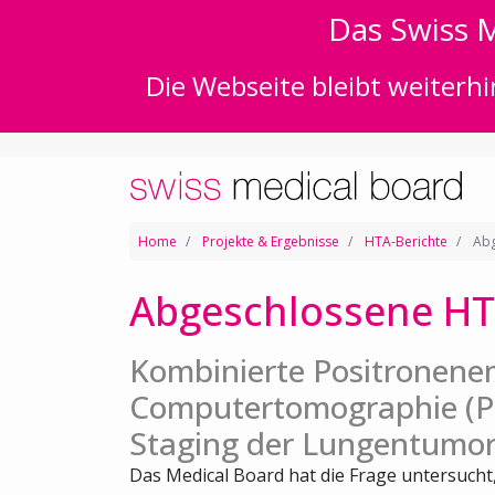
Das Swiss M
Die Webseite bleibt weiterhi
Home
Projekte & Ergebnisse
HTA-Berichte
Abg
Abgeschlossene HT
Kombinierte Positronene
Computertomographie (PE
Staging der Lungentumor
Das Medical Board hat die Frage untersuch