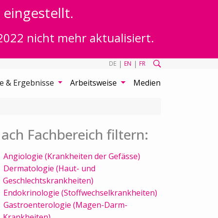
eingestellt.
2022 nicht mehr aktualisiert.
|
|
DE
EN
FR
te & Ergebnisse
Arbeitsweise
Medien
ach Fachbereich filtern:
Angiologie (Krankheiten der Gefässe)
Dermatologie (Haut- und
Geschlechtskrankheiten)
Endokrinologie (Stoffwechselkrankheiten)
Gastroenterologie (Magen-Darm-
Krankheiten)